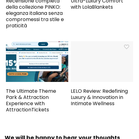
Recensione completa
Ultra-Luxury Comfort
della collezione PINKO:
with LolaBlankets
eleganza italiana senza
compromessi tra stile e
praticità
The Ultimate Theme
LELO Review: Redefining
Park & Attraction
Luxury & Innovation in
Experience with
Intimate Wellness
AttractionTickets
We will be happy to hear your thoughts