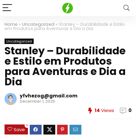
Home
»
Uncategorized
»
Stanley – Durabilidade e Estilo
em Produtos para Aventuras e Dia a Dia
Uncategorized
Stanley – Durabilidade
e Estilo em Produtos
para Aventuras e Dia a
Dia
yfvhezog@gmail.com
December 1, 2025
14
Views
0
0
Save